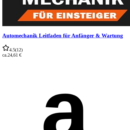
Automechanik Leitfaden für Anfänger & Wartung
4.5
(
12
)
ca.
24,61 €
a