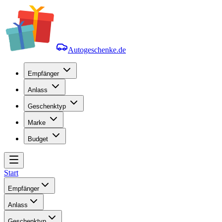
Autogeschenke.de
Empfänger
Anlass
Geschenktyp
Marke
Budget
Start
Empfänger
Anlass
Geschenktyp