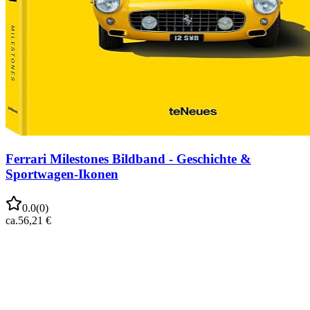
Ferrari Milestones Bildband - Geschichte &
Sportwagen-Ikonen
0.0
(
0
)
ca.
56,21 €