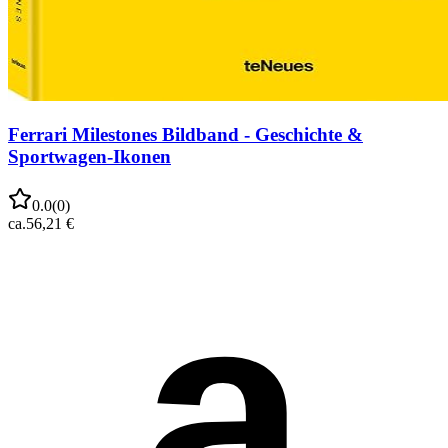
Ferrari Milestones Bildband - Geschichte &
Sportwagen-Ikonen
0.0
(
0
)
ca.
56,21 €
a