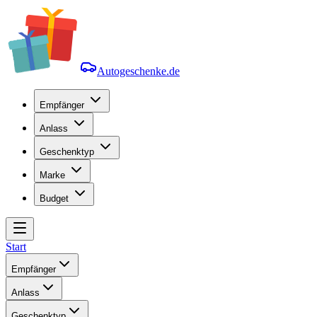
Autogeschenke.de
Empfänger
Anlass
Geschenktyp
Marke
Budget
Start
Empfänger
Anlass
Geschenktyp