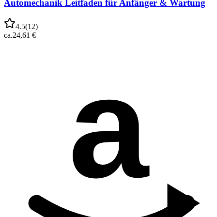
Automechanik Leitfaden für Anfänger & Wartung
4.5
(
12
)
ca.
24,61 €
a