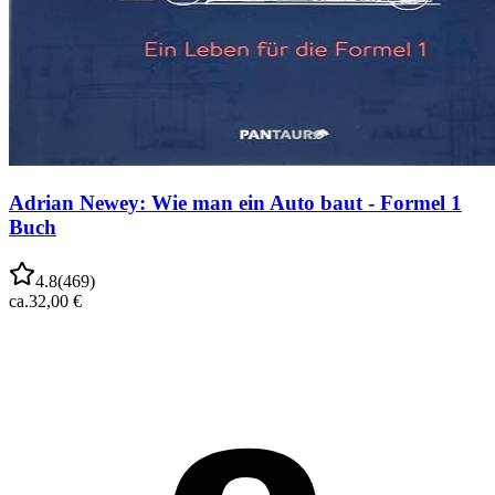
Adrian Newey: Wie man ein Auto baut - Formel 1
Buch
4.8
(
469
)
ca.
32,00 €