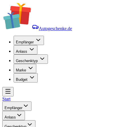
Autogeschenke.de
Empfänger
Anlass
Geschenktyp
Marke
Budget
Start
Empfänger
Anlass
Geschenktyp