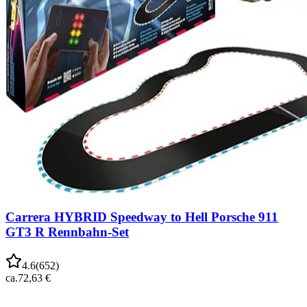
Carrera HYBRID Speedway to Hell Porsche 911
GT3 R Rennbahn-Set
4.6
(
652
)
ca.
72,63 €