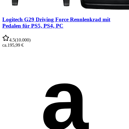
Logitech G29 Driving Force Rennlenkrad mit
Pedalen für PS5, PS4, PC
4.5
(
10.000
)
ca.
195,99 €
a