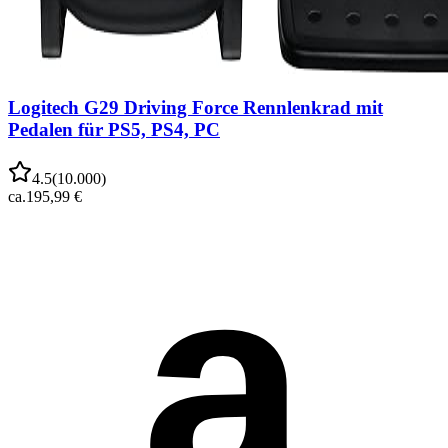
Logitech G29 Driving Force Rennlenkrad mit
Pedalen für PS5, PS4, PC
4.5
(
10.000
)
ca.
195,99 €
a