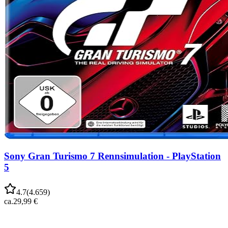
Sony Gran Turismo 7 Rennsimulation - PlayStation
5
4.7
(
4.659
)
ca.
29,99 €