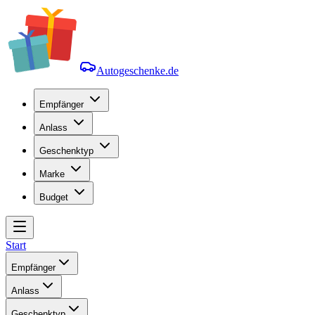
Autogeschenke.de
Empfänger
Anlass
Geschenktyp
Marke
Budget
Start
Empfänger
Anlass
Geschenktyp