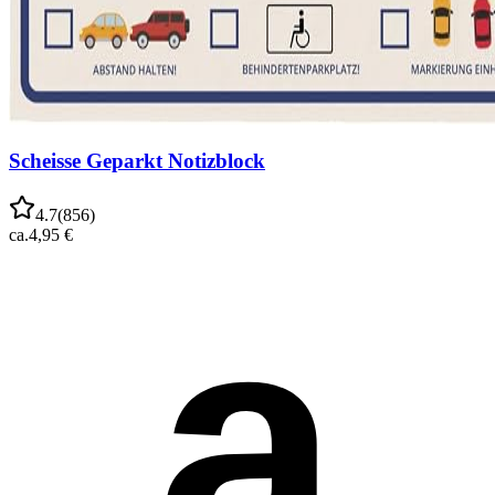
Scheisse Geparkt Notizblock
4.7
(
856
)
ca.
4,95 €
a