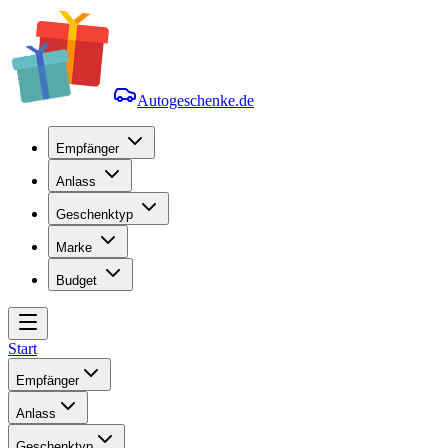
Autogeschenke.de
Empfänger
Anlass
Geschenktyp
Marke
Budget
Start
Empfänger
Anlass
Geschenktyp