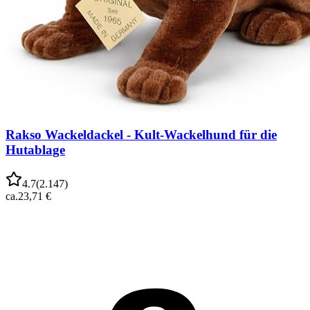
Rakso Wackeldackel - Kult-Wackelhund für die
Hutablage
4.7
(
2.147
)
ca.
23,71 €