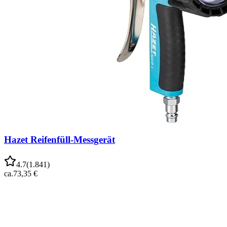
Hazet Reifenfüll-Messgerät
4.7
(
1.841
)
ca.
73,35 €