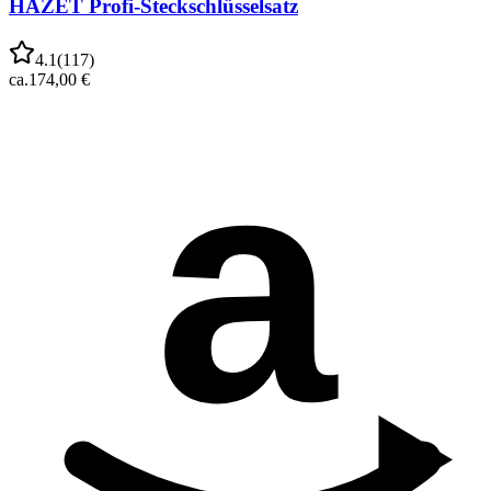
HAZET Profi-Steckschlüsselsatz
4.1
(
117
)
ca.
174,00 €
a