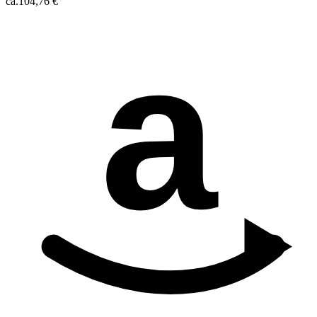
ca.
104,76 €
a