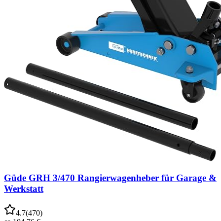
Güde GRH 3/470 Rangierwagenheber für Garage &
Werkstatt
4.7
(
470
)