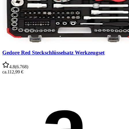
Gedore Red Steckschlüsselsatz Werkzeugset
4.8
(
6.768
)
ca.
112,99 €
a