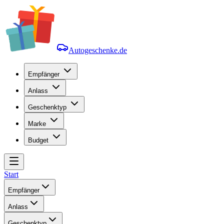
Autogeschenke.de
Empfänger
Anlass
Geschenktyp
Marke
Budget
Start
Empfänger
Anlass
Geschenktyp