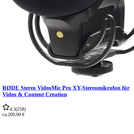
RØDE Stereo VideoMic Pro XY-Stereomikrofon für
Video & Content Creation
4.3
(
258
)
ca.
209,00 €