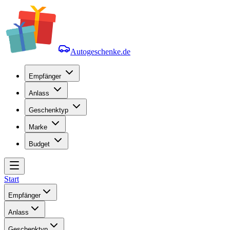
Autogeschenke.de
Empfänger
Anlass
Geschenktyp
Marke
Budget
Start
Empfänger
Anlass
Geschenktyp