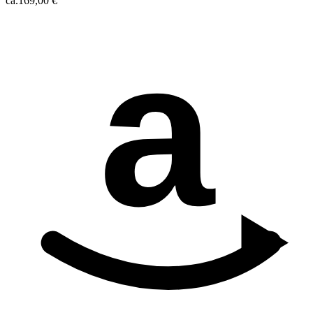
ca.
169,00 €
a