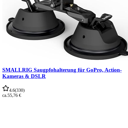
SMALLRIG Saugpfohalterung für GoPro, Action-
Kameras & DSLR
4.6
(
330
)
ca.
55,76 €