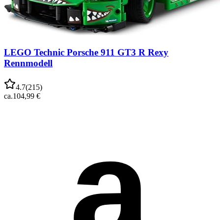
LEGO Technic Porsche 911 GT3 R Rexy
Rennmodell
4.7
(
215
)
ca.
104,99 €
a