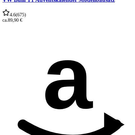
4.6
(
675
)
ca.
89,90 €
a