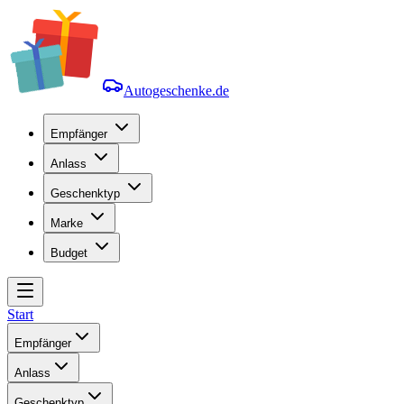
Autogeschenke.de
Empfänger
Anlass
Geschenktyp
Marke
Budget
Start
Empfänger
Anlass
Geschenktyp