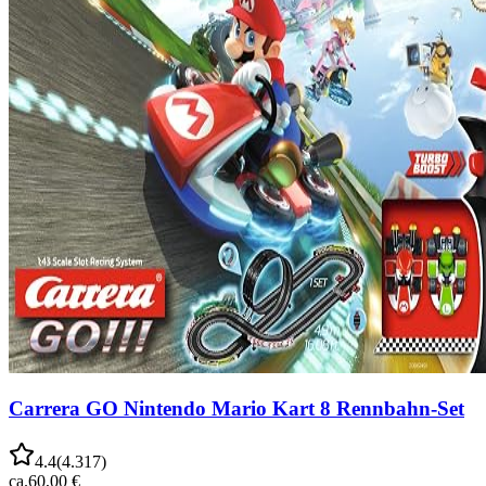
Carrera GO Nintendo Mario Kart 8 Rennbahn-Set
4.4
(
4.317
)
ca.
60,00 €