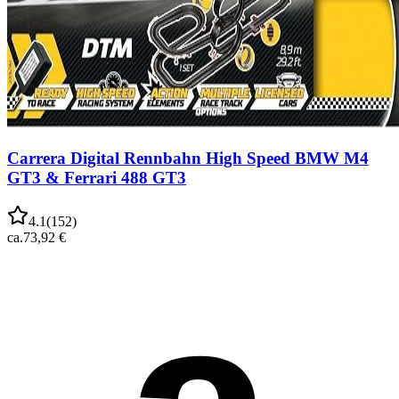
Carrera Digital Rennbahn High Speed BMW M4
GT3 & Ferrari 488 GT3
4.1
(
152
)
ca.
73,92 €