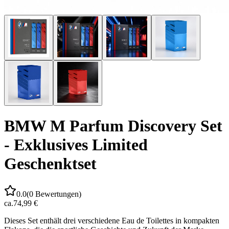
BMW M Parfum Discovery Set
- Exklusives Limited
Geschenktset
0.0
(
0
Bewertungen)
ca.
74,99 €
Dieses Set enthält drei verschiedene Eau de Toilettes in kompakten