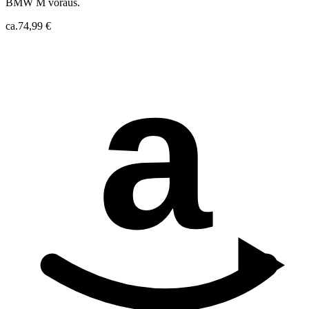
BMW M voraus.
ca.
74,99 €
a