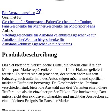
Bei Amazon ansehen
Geeignet für
Geschenke für Sportwagen-Fahrer
Geschenke für Tuning-
Fans
Geschenke für Männer
Geschenke für Motorsport-Fans
Anlass
Vatertagsgeschenke für Autofans
Valentinstagsgeschenke für
Autoliebhaber
Weihnachtsgeschenke für
Autofans
Geburtstagsgeschenke für Autofans
Produktbeschreibung
Das Set bietet drei verschiedene Düfte, die jeweils eine Ära der
Motorsport-Marke repräsentieren und in 15-ml-Flakons geliefert
werden. Es richtet sich an jemanden, der seinen Stolz auf sein
Fahrzeug auch außerhalb des Autos zeigen möchte und sportlich-
markante Duftnoten bevorzugt. Da Geschmäcker bei Parfums
verschieden sind, bietet die Auswahl aus drei Varianten eine höhere
Trefferquote als ein einzelner großer Flakon. Die hochwertige Box
unterstreicht den exklusiven Charakter und macht das Auspacken zu
einem kleinen Ereignis für Fans der Marke.