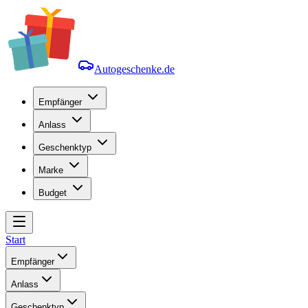
Autogeschenke.de
Empfänger
Anlass
Geschenktyp
Marke
Budget
Start
Empfänger
Anlass
Geschenktyp