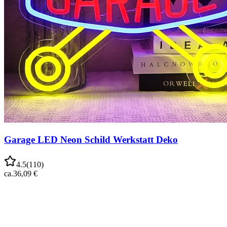
Garage LED Neon Schild Werkstatt Deko
4.5
(
110
)
ca.
36,09 €