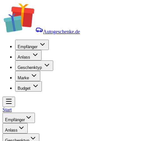
Autogeschenke.de
Empfänger
Anlass
Geschenktyp
Marke
Budget
Start
Empfänger
Anlass
Geschenktyp