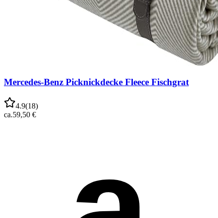
Mercedes-Benz Picknickdecke Fleece Fischgrat
4.9
(
18
)
ca.
59,50 €
a