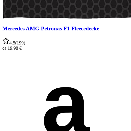
Mercedes AMG Petronas F1 Fleecedecke
4.5
(
199
)
ca.
19,98 €
a