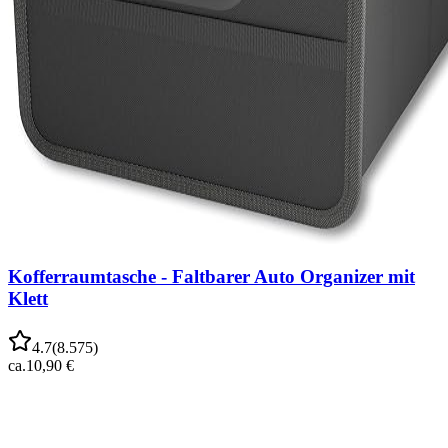
Kofferraumtasche - Faltbarer Auto Organizer mit
Klett
4.7
(
8.575
)
ca.
10,90 €