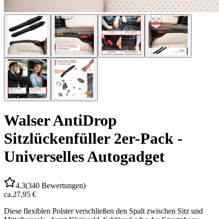
Walser AntiDrop
Sitzlückenfüller 2er-Pack -
Universelles Autogadget
4.3
(
340
Bewertungen)
ca.
27,95 €
Diese flexiblen Polster verschließen den Spalt zwischen Sitz und