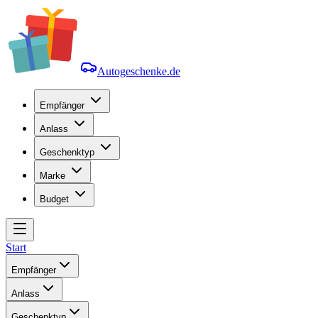
Autogeschenke.de
Empfänger
Anlass
Geschenktyp
Marke
Budget
Start
Empfänger
Anlass
Geschenktyp