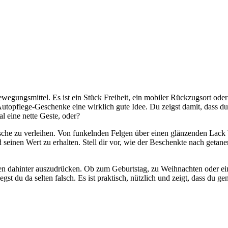
bewegungsmittel. Es ist ein Stück Freiheit, ein mobiler Rückzugsort o
Autopflege-Geschenke eine wirklich gute Idee. Du zeigst damit, dass du 
l eine nette Geste, oder?
e zu verleihen. Von funkelnden Felgen über einen glänzenden Lack bis
einen Wert zu erhalten. Stell dir vor, wie der Beschenkte nach getaner
n dahinter auszudrücken. Ob zum Geburtstag, zu Weihnachten oder einf
t du da selten falsch. Es ist praktisch, nützlich und zeigt, dass du ge