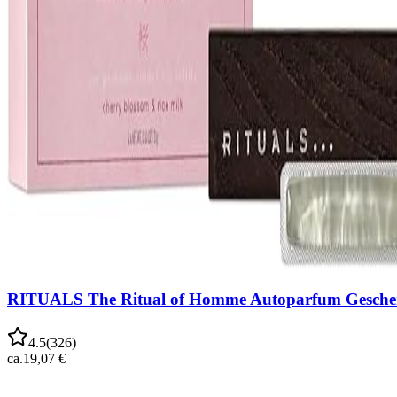
RITUALS The Ritual of Homme Autoparfum Gesche
4.5
(
326
)
ca.
19,07 €