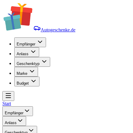
Autogeschenke.de
Empfänger
Anlass
Geschenktyp
Marke
Budget
Start
Empfänger
Anlass
Geschenktyp