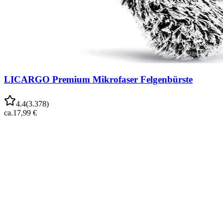
LICARGO Premium Mikrofaser Felgenbürste
4.4
(
3.378
)
ca.
17,99 €