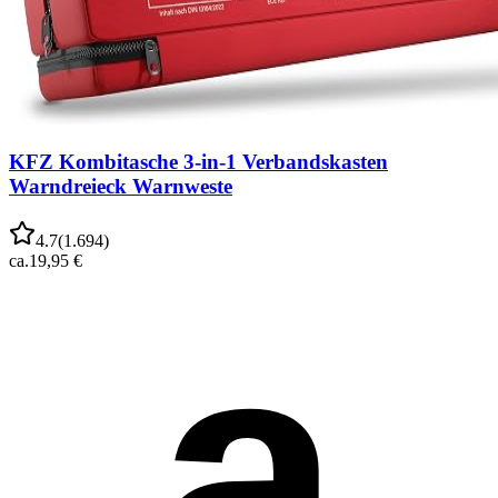
KFZ Kombitasche 3-in-1 Verbandskasten
Warndreieck Warnweste
4.7
(
1.694
)
ca.
19,95 €
a