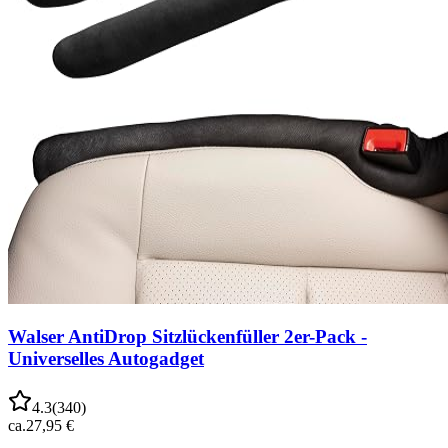
Walser AntiDrop Sitzlückenfüller 2er-Pack -
Universelles Autogadget
4.3
(
340
)
ca.
27,95 €