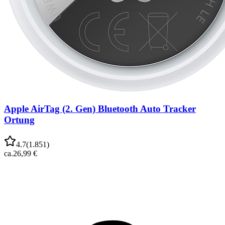
Apple AirTag (2. Gen) Bluetooth Auto Tracker
Ortung
4.7
(
1.851
)
ca.
26,99 €