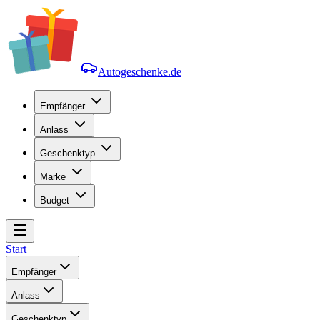
Autogeschenke.de
Empfänger
Anlass
Geschenktyp
Marke
Budget
Start
Empfänger
Anlass
Geschenktyp