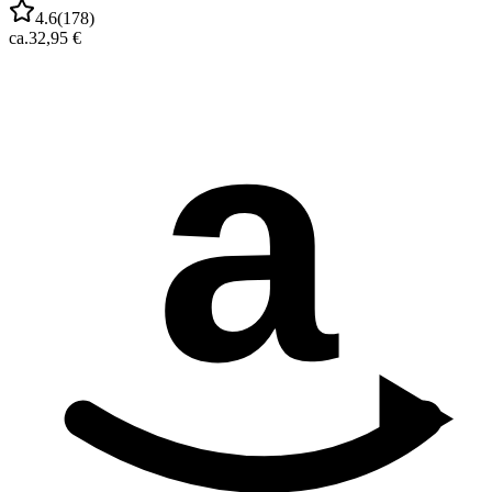
4.6
(
178
)
ca.
32,95 €
a