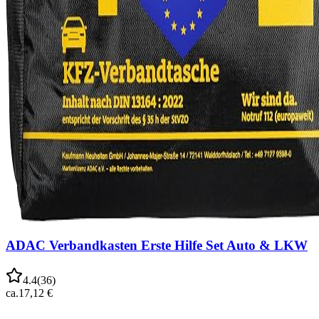
ADAC Verbandkasten Erste Hilfe Set Auto & LKW
4.4
(
36
)
ca.
17,12 €