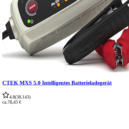
CTEK MXS 5.0 Intelligentes Batterieladegerät
4.8
(
38.143
)
ca.
78,45 €