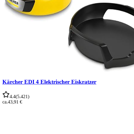
Kärcher EDI 4 Elektrischer Eiskratzer
4.4
(
5.421
)
ca.
43,91 €