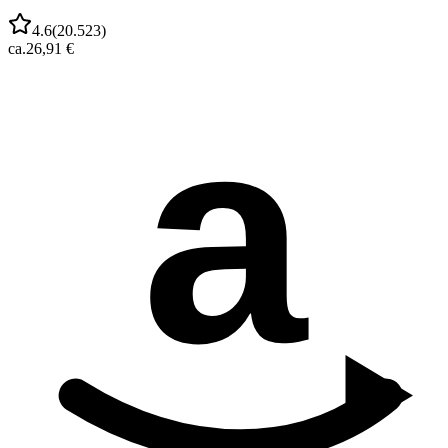
4.6
(
20.523
)
ca.
26,91 €
a