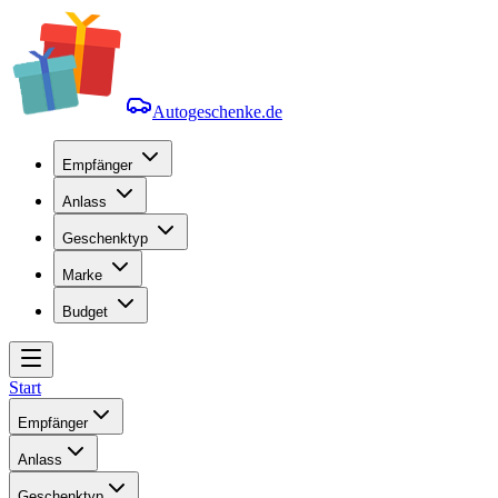
Autogeschenke.de
Empfänger
Anlass
Geschenktyp
Marke
Budget
Start
Empfänger
Anlass
Geschenktyp