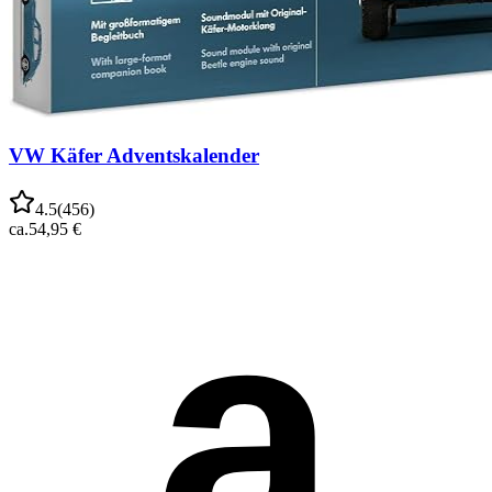
VW Käfer Adventskalender
4.5
(
456
)
ca.
54,95 €
a