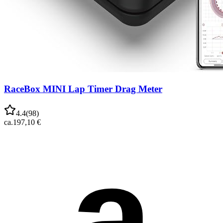
RaceBox MINI Lap Timer Drag Meter
4.4
(
98
)
ca.
197,10 €
a