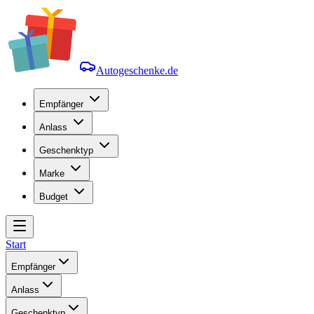
Autogeschenke.de
Empfänger
Anlass
Geschenktyp
Marke
Budget
Start
Empfänger
Anlass
Geschenktyp