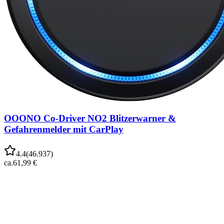
OOONO Co-Driver NO2 Blitzerwarner &
Gefahrenmelder mit CarPlay
4.4
(
46.937
)
ca.
61,99 €