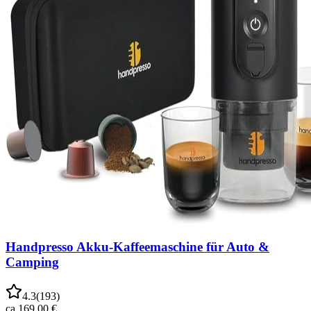
Handpresso Akku-Kaffeemaschine für Auto &
Camping
4.3
(
193
)
ca.
169,00 €