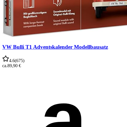
VW Bulli T1 Adventskalender Modellbausatz
4.6
(
675
)
ca.
89,90 €
a