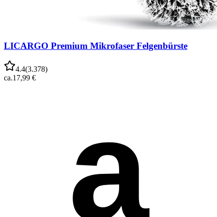
LICARGO Premium Mikrofaser Felgenbürste
4.4
(
3.378
)
ca.
17,99 €
a