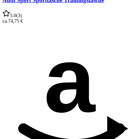
Audi Sport Sporttasche Trainingstasche
5.0
(
3
)
ca.
74,75 €
a