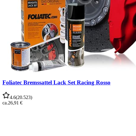
Foliatec Bremssattel Lack Set Racing Rosso
4.6
(
20.523
)
ca.
26,91 €