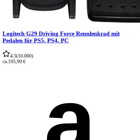
Logitech G29 Driving Force Rennlenkrad mit
Pedalen für PS5, PS4, PC
4.5
(
10.000
)
ca.
195,99 €
a