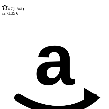
4.7
(
1.841
)
ca.
73,35 €
a